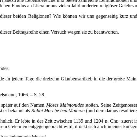
en nahezu alle Lebensbereiche und bieten zahlreiche Lehrtraditionen 
chen Fundus an Literatur aus vielen Jahrhunderten religiöser Gelehrsa
e dieser beiden Religionen? Wie können wir uns gegenseitig kurz un
 dieser Beitragsreihe einen Versuch wagen sie zu beantworten.
ndes:
 Jude an jedem Tage die dreizehn Glaubensartikel, in die der große Ma
elsmann, 1966. – S. 28.
r später auf den Namen
Moses Maimonides
stoßen. Seine Zeitgenosse
t er bekannt als
Rabbi Mosche ben Maimon
(und dem daraus resultie
hnlich. Er lebte in der Zeit zwischen 1135 und 1204 n. Chr., zuers
sem Gelehrten entgegengebracht wird, drückt sich auch in einer kursie
b es keinen wie Moses!