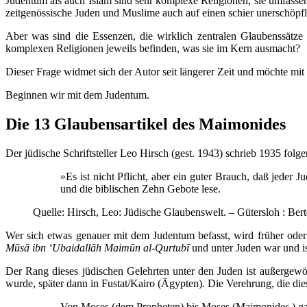
Judentum als auch Islam sind sehr komplexe Religionen, sie umfass
zeitgenössische Juden und Muslime auch auf einen schier unerschöpfli
Aber was sind die Essenzen, die wirklich zentralen Glaubenssätz
komplexen Religionen jeweils befinden, was sie im Kern ausmacht?
Dieser Frage widmet sich der Autor seit längerer Zeit und möchte mit
Beginnen wir mit dem Judentum.
Die 13 Glaubensartikel des Maimonides
Der jüdische Schriftsteller Leo Hirsch (gest. 1943) schrieb 1935 folge
»Es ist nicht Pflicht, aber ein guter Brauch, daß jeder
und die biblischen Zehn Gebote lese.
Quelle: Hirsch, Leo: Jüdische Glaubenswelt. – Gütersloh : Bert
Wer sich etwas genauer mit dem Judentum befasst, wird früher ode
Mūsā ibn ‘Ubaidallāh Maimūn al-Qurtubī
und unter Juden war und is
Der Rang dieses jüdischen Gelehrten unter den Juden ist außergewö
wurde, später dann in Fustat/Kairo (Ägypten). Die Verehrung, die die
Von Moses (dem Propheten) bis Moses (Maimonides ) ga