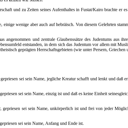
chaft und zu Zeiten seines Aufenthaltes in Fustat/Kairo brachte er e
ache, einige wenige aber auch auf hebräisch. Von diesem Gelehrten st
emas angenommen und zentrale Glaubenssätze des Judentums aus ihren S
bensumfeld entstanden, in dem sich das Judentum vor allem mit Musli
ytheistisch geprägten Herrschaftsgebieten (wie unter Persern, Griechen
gepriesen sei sein Name, jegliche Kreatur schafft und lenkt und daß er 
epriesen sei sein Name, einzig ist und daß es keine Einheit seinesgleich
 gepriesen sei sein Name, unkörperlich ist und frei von jeder Möglic
 gepriesen sei sein Name, Anfang und Ende ist.