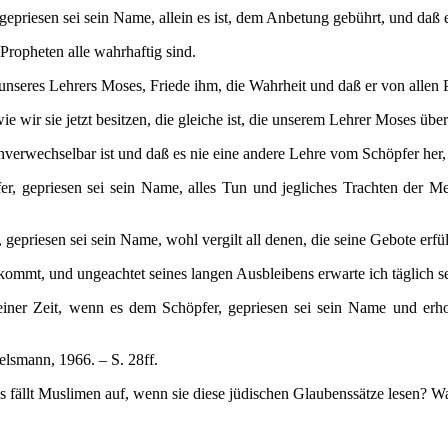
gepriesen sei sein Name, allein es ist, dem Anbetung gebührt, und daß 
Propheten alle wahrhaftig sind.
nseres Lehrers Moses, Friede ihm, die Wahrheit und daß er von allen P
ie wir sie jetzt besitzen, die gleiche ist, die unserem Lehrer Moses üb
nverwechselbar ist und daß es nie eine andere Lehre vom Schöpfer her,
er, gepriesen sei sein Name, alles Tun und jegliches Trachten der Me
gepriesen sei sein Name, wohl vergilt all denen, die seine Gebote erfü
kommt, und ungeachtet seines langen Ausbleibens erwarte ich täglich s
seiner Zeit, wenn es dem Schöpfer, gepriesen sei sein Name und er
elsmann, 1966. – S. 28ff.
ällt Muslimen auf, wenn sie diese jüdischen Glaubenssätze lesen? Wa