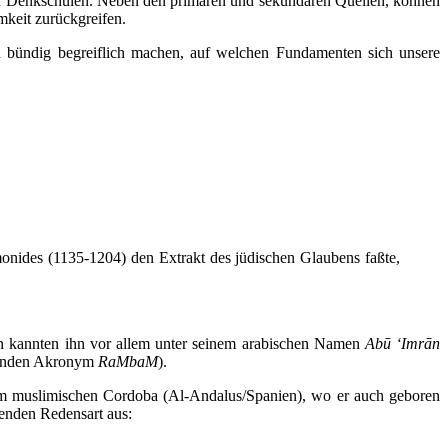
und Denkschulen. Neben den primären und sekundären Quellen, können
mkeit zurückgreifen.
d bündig begreiflich machen, auf welchen Fundamenten sich unsere
imonides (1135-1204) den Extrakt des jüdischen Glaubens faßte,
n kannten ihn vor allem unter seinem arabischen Namen
Abū ‘Imrān
renden Akronym
RaMbaM
).
t im muslimischen Cordoba (Al-Andalus/Spanien), wo er auch geboren
renden Redensart aus: