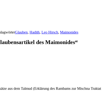
hlagwörter
Glauben
,
Hadith
,
Leo Hirsch
,
Maimonides
Glaubensartikel des Maimonides“
dsätze aus dem Talmud (Erklärung des Rambams zur Mischna Traktat