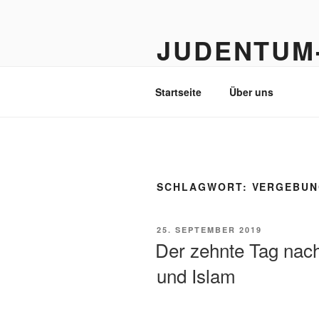
Zum
Inhalt
JUDENTUM
springen
Judentum im Islam & Islam im 
Startseite
Über uns
SCHLAGWORT:
VERGEBU
VERÖFFENTLICHT
25. SEPTEMBER 2019
AM
Der zehnte Tag nac
und Islam