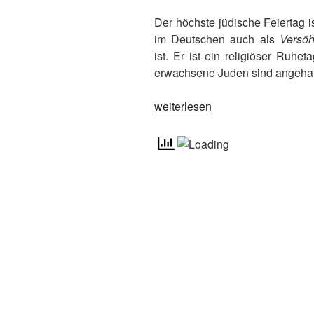
Der höchste jüdische Feiertag i
im Deutschen auch als
Versö
ist. Er ist ein religiöser Ruh
erwachsene Juden sind angehalt
„Der
weiterlesen
zehnte
Tag
nach
Neujahr
in
Judentum
und
Islam“