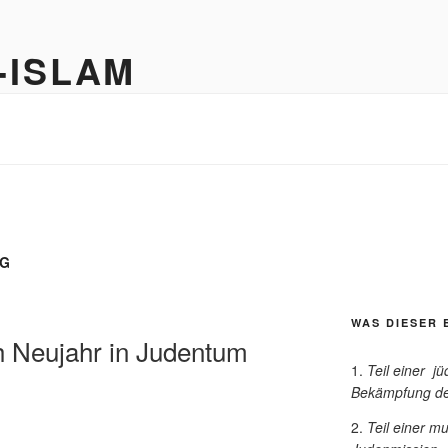
-ISLAM
Judentum
NG
WAS DIESER 
h Neujahr in Judentum
Teil einer j
Bekämpfung de
Teil einer m