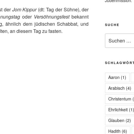
Judenmission.
st der
Jom Kippur
(dt: Tag der Sühne), der
hnungstag
oder
Versöhnungsfest
bekannt
etag, ähnlich dem jüdischen Schabbat, und
SUCHE
en, an diesem Tag zu fasten.
Suchen
nach:
SCHLAGWÖR
Aaron
(1)
Arabisch
(4)
Christentum
(
Ehrlichkeit
(1
Glauben
(2)
Hadith
(6)