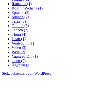
Ramadan
(1)
Rosch haSchana
(1)
Sprache
(2)
Sunnah
(2)
Tafsir
(3)
Talmud
(3)
Tanach
(2)
Thora
(4)
Uzair
(1)
Vergebung
(1)
Video
(3)
Wein
(2)
Yaum ad-Din
(1)
zitiert
(2)
Ägypten
(2)
Stolz präsentiert von WordPress