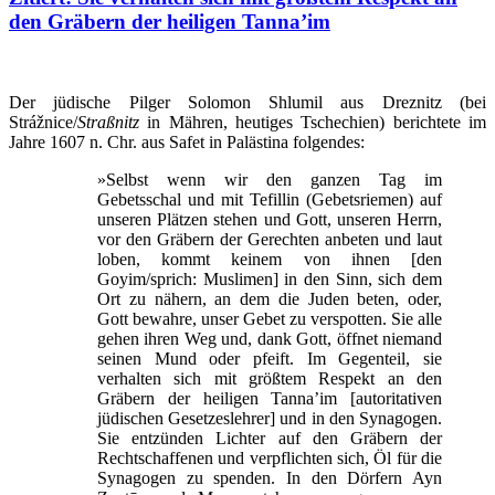
den Gräbern der heiligen Tanna’im
Der jüdische Pilger Solomon Shlumil aus Dreznitz (bei
Strážnice/
Straßnitz
in Mähren, heutiges Tschechien) berichtete im
Jahre 1607 n. Chr. aus Safet in Palästina folgendes:
»Selbst wenn wir den ganzen Tag im
Gebetsschal und mit Tefillin (Gebetsriemen) auf
unseren Plätzen stehen und Gott, unseren Herrn,
vor den Gräbern der Gerechten anbeten und laut
loben, kommt keinem von ihnen [den
Goyim/sprich: Muslimen] in den Sinn, sich dem
Ort zu nähern, an dem die Juden beten, oder,
Gott bewahre, unser Gebet zu verspotten. Sie alle
gehen ihren Weg und, dank Gott, öffnet niemand
seinen Mund oder pfeift. Im Gegenteil, sie
verhalten sich mit größtem Respekt an den
Gräbern der heiligen Tanna’im [autoritativen
jüdischen Gesetzeslehrer] und in den Synagogen.
Sie entzünden Lichter auf den Gräbern der
Rechtschaffenen und verpflichten sich, Öl für die
Synagogen zu spenden. In den Dörfern Ayn