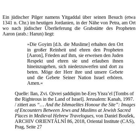
Ein jüdischer Pilger namens Yitgaddal über seinen Besuch (etwa
1341 n. Chr.) im heutigen Jordanien, in der Nähe von Petra, am Ort
wo nach jüdischer Überlieferung die Grabstätte des Propheten
Aaron (arab.: Harun) liegt:
»Die Goyim [d.h. die Muslime] erhalten den Ort
in großer Reinheit und ehren den Propheten
[Aaron], Frieden auf ihm, sie erweisen den Juden
Respekt und ehren sie und erlauben ihnen
hineinzugehen, sich niederzuwerfen und dort zu
beten. Möge der Herr ihre und unsere Gebete
und die Gebete Seiner Nation Israel erhören.
Amen.«
Quelle: Ilan, Zvi. Qivrei ṣaddiqim be-Ereṣ Yisra’el [Tombs of
the Righteous in the Land of Israel]. Jerusalem: Kanah, 1997.
/ zitiert aus
“… And the Ishmaelites Honour the Site”: Images
of Encounters Between Jews and Muslims at Jewish Sacred
Places in Medieval Hebrew Travelogues
, von Daniel Boušek,
ARCHIV ORIENTÁLNÍ 86, 2018, Oriental Institute (CAS),
Prag, Seite 27