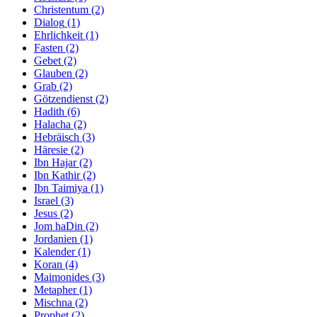
Christentum
(2)
Dialog
(1)
Ehrlichkeit
(1)
Fasten
(2)
Gebet
(2)
Glauben
(2)
Grab
(2)
Götzendienst
(2)
Hadith
(6)
Halacha
(2)
Hebräisch
(3)
Häresie
(2)
Ibn Hajar
(2)
Ibn Kathir
(2)
Ibn Taimiya
(1)
Israel
(3)
Jesus
(2)
Jom haDin
(2)
Jordanien
(1)
Kalender
(1)
Koran
(4)
Maimonides
(3)
Metapher
(1)
Mischna
(2)
Prophet
(2)