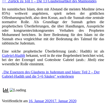
<< Zurück zu Teil 1 – Die 13 Glaubensartikel des Maimonides
Im sunnitischen Islam, dem mit Abstand die meisten Muslime (etwa
85%) weltweit angehören, spielt neben der göttlichen
Offenbarungsschrift, also dem Koran, auch die Sunnah eine zentrale
normative Rolle. Als Grundlage der Sunnah gelten die
prophetischen Überlieferungen, die über Handlungen, Aussprüche
oder kongruentes/inkongruentes Verhalten des Propheten
Mohammed berichten. In ihrer Bedeutung für den Islam ist die
Sunnah etwa vergleichbar mit der Bedeutung des Talmud für das
rabbinische Judentum.
Eine solche prophetische Überlieferung (arab.: Hadith) ist als
Gabriel-Hadith
bekannt, weil in ihr eine Begebenheit berichtet wird,
bei der der Erzengel und Gottesbote Gabriel (arab.: Jibril) eine
wesentliche Rolle einnimmt.
„Die Essenzen des Glaubens in Judentum und Islam: Teil 2 – Der
Gabriel-Hadith und die 5+6 Säulen“
weiterlesen
Veröffentlicht am
16. Januar 2020
17. Januar 2020