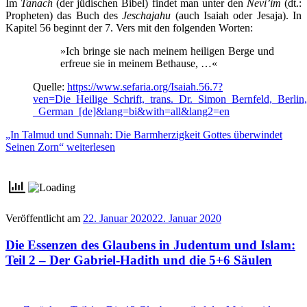
Im
Tanach
(der jüdischen Bibel) findet man unter den
Nevi’im
(dt.:
Propheten) das Buch des
Jeschajahu
(auch Isaiah oder Jesaja). In
Kapitel 56 beginnt der 7. Vers mit den folgenden Worten:
»Ich bringe sie nach meinem heiligen Berge und
erfreue sie in meinem Bethause, …«
Quelle:
https://www.sefaria.org/Isaiah.56.7?
ven=Die_Heilige_Schrift,_trans._Dr._Simon_Bernfeld,_Berlin
_German_[de]&lang=bi&with=all&lang2=en
„In Talmud und Sunnah: Die Barmherzigkeit Gottes überwindet
Seinen Zorn“
weiterlesen
Veröffentlicht am
22. Januar 2020
22. Januar 2020
Die Essenzen des Glaubens in Judentum und Islam:
Teil 2 – Der Gabriel-Hadith und die 5+6 Säulen