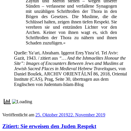
Zaytūn und Meron stehen – wegen unserer
Sünden – verlassene und verfallene Synagogen
mit unzähligen Schriftrollen der Thora in den
Bögen des Gesetzes. Die Muslime, die die
Schlüssel halten, zeigen ihnen tiefen Respekt. Sie
verehren sie und entzünden Lichter vor den
Archen. Keiner von ihnen wagt es, sich den
Schriftrollen der Thora zu nähern und ihnen
Schaden zuzufügen.«
Quelle: Ya‘ari, Abraham. Iggerot Ereṣ Yisra’el. Tel Aviv:
Gazit, 1943. / zitiert aus
“… And the Ishmaelites Honour the
Site”: Images of Encounters Between Jews and Muslims at
Jewish Sacred Places in Medieval Hebrew Travelogues
, von
Daniel Boušek, ARCHIV ORIENTÁLNÍ 86, 2018, Oriental
Institute (CAS), Prag, Seite 30, übertragen aus dem
Englischen von Judentum-Islam-Blog
Veröffentlicht am
25. Oktober 2019
22. November 2019
Zitiert: Sie erweisen den Juden Respekt