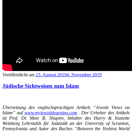
Veröffentlicht am
23. August 2019
4. November 2019
Jüdische Sichtweisen zum Islam
Übersetzung des englischsprachigen Artikels “Jewish Views on
Islam” auf
www.myjewishlearning.com
. Der Urheber des Artikels
ist Prof. Dr. Marc B. Shapiro, Inhaber des Harry & Jeanette
Weinberg Lehrstuhls für Judaistik an der University of Scranton,
Pennsylvania und Autor des Buches “Between the Yeshiva World