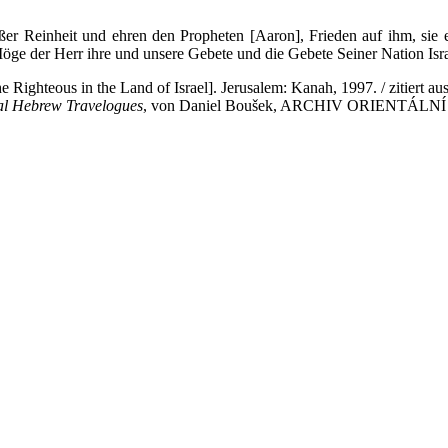
ßer Reinheit und ehren den Propheten [Aaron], Frieden auf ihm, sie
Möge der Herr ihre und unsere Gebete und die Gebete Seiner Nation Isr
e Righteous in the Land of Israel]. Jerusalem: Kanah, 1997. / zitiert au
al Hebrew Travelogues
, von Daniel Boušek, ARCHIV ORIENTÁLNÍ 86, 