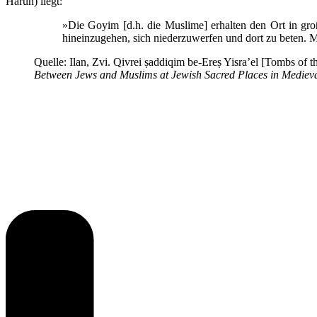
Harun) liegt:
»Die Goyim [d.h. die Muslime] erhalten den Ort in gro
hineinzugehen, sich niederzuwerfen und dort zu beten. 
Quelle: Ilan, Zvi. Qivrei ṣaddiqim be-Ereṣ Yisra’el [Tombs of th
Between Jews and Muslims at Jewish Sacred Places in Mediev