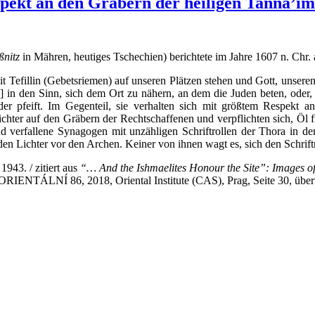
espekt an den Gräbern der heiligen Tanna’im
ßnitz
in Mähren, heutiges Tschechien) berichtete im Jahre 1607 n. Chr. a
 Tefillin (Gebetsriemen) auf unseren Plätzen stehen und Gott, unseren
n den Sinn, sich dem Ort zu nähern, an dem die Juden beten, oder, G
 pfeift. Im Gegenteil, sie verhalten sich mit größtem Respekt an 
ichter auf den Gräbern der Rechtschaffenen und verpflichten sich, Öl
verfallene Synagogen mit unzähligen Schriftrollen der Thora in den
nden Lichter vor den Archen. Keiner von ihnen wagt es, sich den Schri
1943. / zitiert aus
“… And the Ishmaelites Honour the Site”: Images o
IENTÁLNÍ 86, 2018, Oriental Institute (CAS), Prag, Seite 30, über