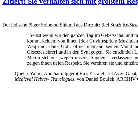
Zitiert: Sie verhalten sich mit größtem R
Der jüdische Pilger Solomon Shlumil aus Dreznitz (bei Strážnice/
Stra
»Selbst wenn wir den ganzen Tag im Gebetsschal und mit
kommt keinem von ihnen [den Goyim/sprich: Muslimen] i
Weg und, dank Gott, öffnet niemand seinen Mund oder
Gesetzeslehrer] und in den Synagogen. Sie entzünden L
Meron stehen – wegen unserer Sünden – verlassene und 
zeigen ihnen tiefen Respekt. Sie verehren sie und entzü
Quelle: Ya‘ari, Abraham. Iggerot Ereṣ Yisra’el. Tel Aviv: Gazit, 
Medieval Hebrew Travelogues
, von Daniel Boušek, ARCHIV OR