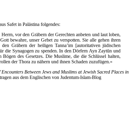
us Safet in Palästina folgendes:
 Herrn, vor den Gräbern der Gerechten anbeten und laut loben,
ott bewahre, unser Gebet zu verspotten. Sie alle gehen ihren
den Gräbern der heiligen Tanna’im [autoritativen jüdischen
 für die Synagogen zu spenden. In den Dörfern Ayn Zaytūn und
 Bögen des Gesetzes. Die Muslime, die die Schlüssel halten,
ftrollen der Thora zu nähern und ihnen Schaden zuzufügen.«
f Encounters Between Jews and Muslims at Jewish Sacred Places in
tragen aus dem Englischen von Judentum-Islam-Blog