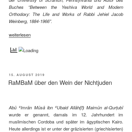
Buches “Between the Yeshiva World and Modern
Orthodoxy: The Life and Works of Rabbi Jehiel Jacob
Weinberg, 1884-1966”.
„Jüdische
weiterlesen
Sichtweisen
zum
Islam“
VERÖFFENTLICHT
15. AUGUST 2019
AM
RaMBaM über den Wein der Nichtjuden
Abū ʿImrān Mūsā ibn ʿUbaid
Allāh
(!)
Maimūn al-Qurṭubī
wurde er genannt, damals im 12. Jahrhundert im
muslimischen Cordoba und später im ägyptischen Kairo.
Heute allerdings ist er unter der
gräzisierten (griechisierten)