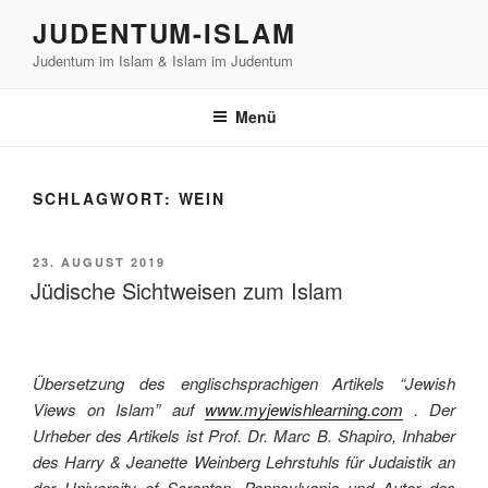
Zum
JUDENTUM-ISLAM
Inhalt
Judentum im Islam & Islam im Judentum
springen
Menü
SCHLAGWORT:
WEIN
VERÖFFENTLICHT
23. AUGUST 2019
AM
Jüdische Sichtweisen zum Islam
Übersetzung des englischsprachigen Artikels “Jewish
Views on Islam” auf
www.myjewishlearning.com
. Der
Urheber des Artikels ist Prof. Dr. Marc B. Shapiro, Inhaber
des Harry & Jeanette Weinberg Lehrstuhls für Judaistik an
der University of Scranton, Pennsylvania und Autor des