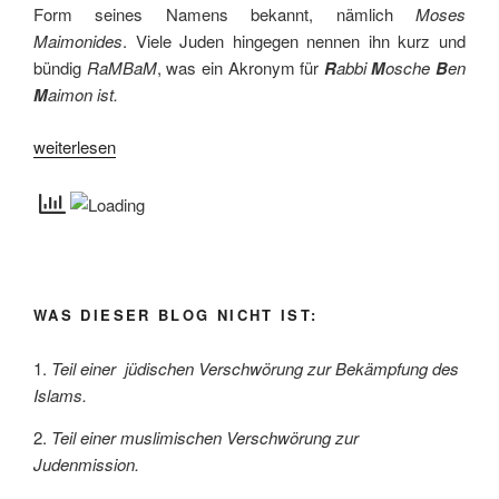
Form seines Namens bekannt, nämlich
Moses
Maimonides
. Viele Juden hingegen nennen ihn kurz und
bündig
RaMBaM
, was ein Akronym für
R
abbi
M
osche
B
en
M
aimon ist.
„RaMBaM
weiterlesen
über
den
Wein
der
Nichtjuden“
WAS DIESER BLOG NICHT IST:
Teil einer jüdischen Verschwörung zur Bekämpfung des
Islams.
Teil einer muslimischen Verschwörung zur
Judenmission.